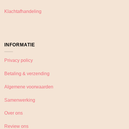
op
de
de
productpagina
Klachtafhandeling
productpagina
INFORMATIE
Privacy policy
Betaling & verzending
Algemene voorwaarden
Samenwerking
Over ons
Review ons