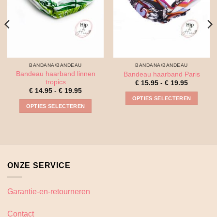
BANDANA/BANDEAU
BANDANA/BANDEAU
Bandeau haarband linnen
Bandeau haarband Paris
tropics
Prijsklass
€
15.95
-
€
19.95
€ 15.95
Prijsklasse:
€
14.95
-
€
19.95
tot
€ 14.95
OPTIES SELECTEREN
€ 19.95
tot
OPTIES SELECTEREN
€ 19.95
Dit
Dit
product
product
heeft
heeft
meerdere
meerdere
variaties.
variaties.
Deze
ONZE SERVICE
Deze
optie
optie
kan
kan
gekozen
Garantie-en-retourneren
gekozen
worden
worden
op
Contact