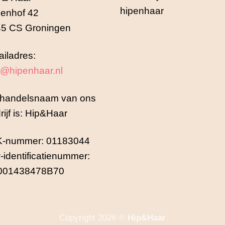
enhof 42
5 CS Groningen
iladres:
o@hipenhaar.nl
handelsnaam van ons
rijf is: Hip&Haar
K-nummer: 01183044
-identificatienummer:
001438478B70
Copyright 2026 ©
Hip&Haar