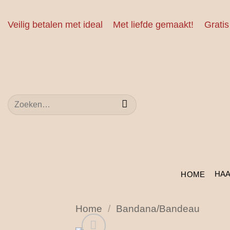
Ga
naar
Veilig betalen met ideal
Met liefde gemaakt!
Gratis
inhoud
Zoeken
naar:
HA
HOME
Home
/
Bandana/Bandeau