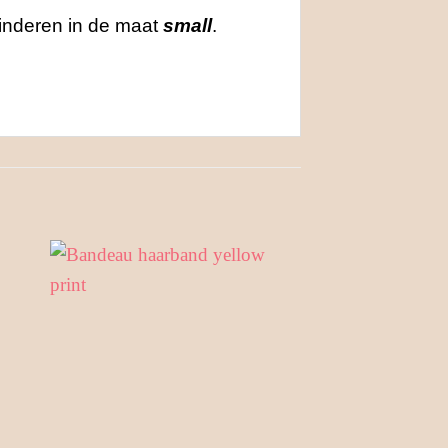
kinderen in de maat
small
.