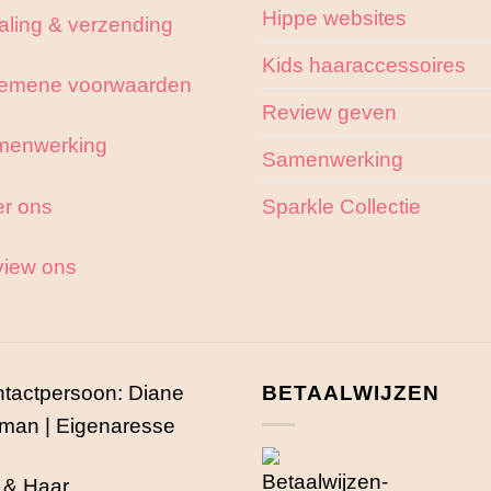
worden
Hippe websites
aling & verzending
op
Kids haaraccessoires
de
emene voorwaarden
productpagi
Review geven
menwerking
Samenwerking
r ons
Sparkle Collectie
iew ons
tactpersoon: Diane
BETAALWIJZEN
man | Eigenaresse
 & Haar