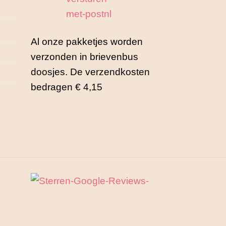
gekozen
w
worden
o
op
d
Al onze pakketjes worden
de
na
p
verzonden in brievenbus
productpagina
doosjes. De verzendkosten
bedragen € 4,15