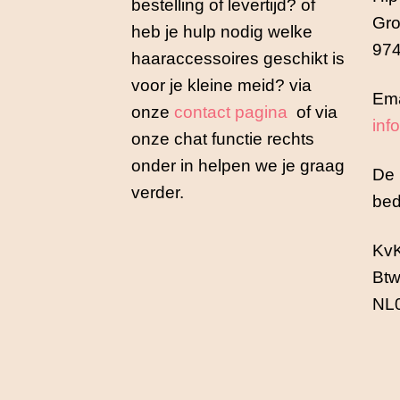
bestelling of levertijd? of
Gro
heb je hulp nodig welke
974
haaraccessoires geschikt is
voor je kleine meid? via
Ema
onze
contact pagina
of via
inf
onze chat functie rechts
onder in helpen we je graag
De 
verder.
bed
Kv
Btw
NL