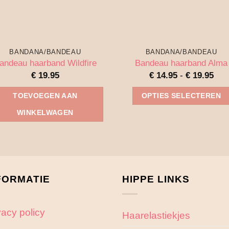
BANDANA/BANDEAU
BANDANA/BANDEAU
andeau haarband Wildfire
Bandeau haarband Alma
Prij
€
19.95
€
14.95
-
€
19.95
€ 1
tot
TOEVOEGEN AAN
OPTIES SELECTEREN
€ 1
Dit
WINKELWAGEN
product
heeft
meerdere
variaties.
FORMATIE
HIPPE LINKS
Deze
optie
kan
vacy policy
Haarelastiekjes
gekozen