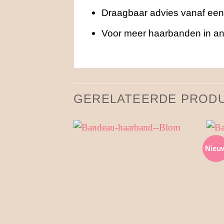
Draagbaar advies vanaf een 
Voor meer haarbanden in and
GERELATEERDE PROD
Nieu