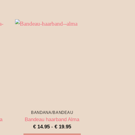
BANDANA/BANDEAU
BANDANA/
a
Bandeau haarband Alma
Bandeau haa
Prijsklasse:
€
14.95
-
€
19.95
€
14.95
-
€ 14.95