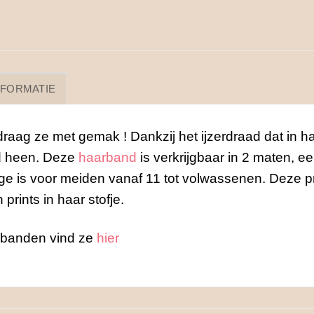
NFORMATIE
ag ze met gemak ! Dankzij het ijzerdraad dat in ha
fd heen. Deze
haarband
is verkrijgbaar in 2 maten, e
rge is voor meiden vanaf 11 tot volwassenen. Deze pr
rints in haar stofje.
rbanden vind ze
hier