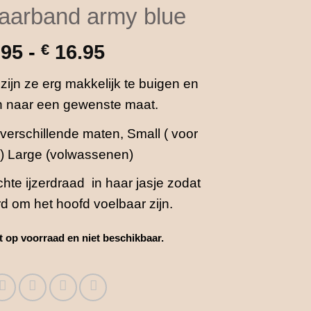
haarband army blue
Prijsklasse:
.95
-
€
16.95
€ 14.95
zijn ze erg makkelijk te buigen en
tot
en naar een gewenste maat.
€ 16.95
verschillende maten, Small ( voor
) Large (volwassenen)
hte ijzerdraad in haar jasje zodat
rd om het hoofd voelbaar zijn.
et op voorraad en niet beschikbaar.