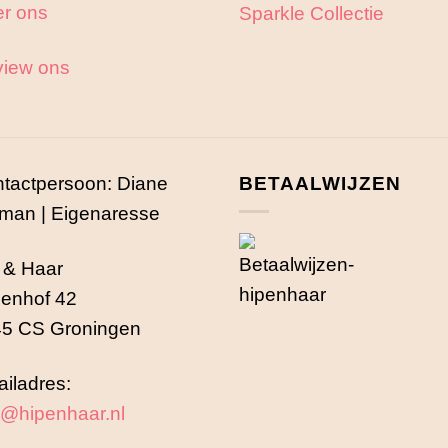
r ons
Sparkle Collectie
iew ons
tactpersoon: Diane
BETAALWIJZEN
man | Eigenaresse
 & Haar
enhof 42
5 CS Groningen
iladres:
o@hipenhaar.nl