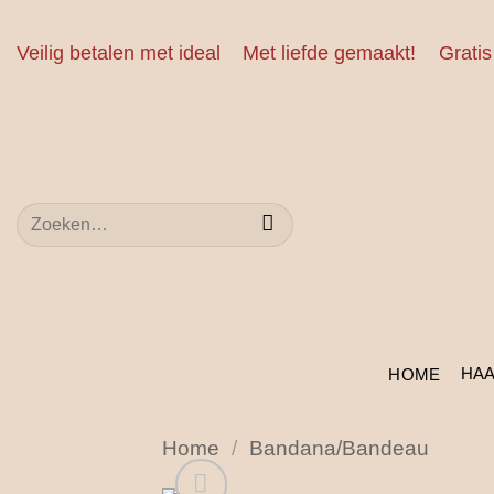
Ga
naar
Veilig betalen met ideal
Met liefde gemaakt!
Gratis
inhoud
Zoeken
naar:
HA
HOME
Home
/
Bandana/Bandeau