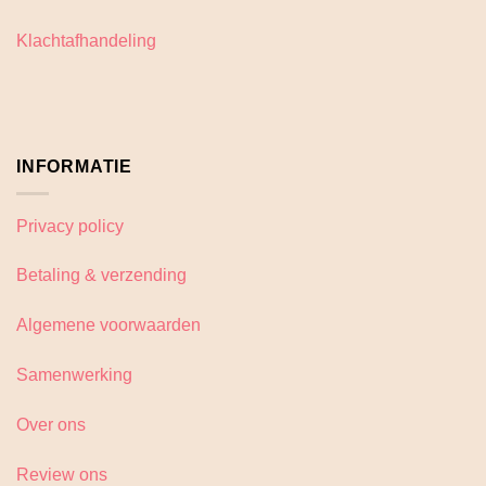
de
de
productpagina
productpagina
Klachtafhandeling
INFORMATIE
Privacy policy
Betaling & verzending
Algemene voorwaarden
Samenwerking
Over ons
Review ons