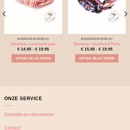
BANDANA/BANDEAU
BANDANA/BANDEAU
Bandeau haarband Lyla
Bandeau haarband Paris
Prijsklasse:
Prijsklass
€
14.95
-
€
19.95
€
15.95
-
€
19.95
€ 14.95
€ 15.95
tot
tot
OPTIES SELECTEREN
OPTIES SELECTEREN
€ 19.95
€ 19.95
Dit
Dit
product
product
heeft
heeft
meerdere
meerdere
variaties.
variaties.
Deze
Deze
ONZE SERVICE
optie
optie
kan
kan
gekozen
gekozen
Garantie-en-retourneren
worden
worden
op
op
Contact