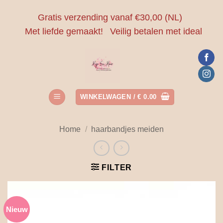
Ga
Gratis verzending vanaf €30,00 (NL)
naar
Met liefde gemaakt!
Veilig betalen met ideal
inhoud
WINKELWAGEN /
€
0.00
Home
/
haarbandjes meiden
FILTER
Nieuw