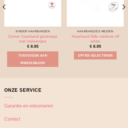
KINDER HAARBANDEN
HAARBANDJES MEIDEN
Zomer haarband gestreept
Haarband little rainbow off
met meloentjes
white
€
8.95
€
8.95
TOEVOEGEN AAN
OPTIES SELECTEREN
Dit
WINKELWAGEN
product
heeft
meerdere
variaties.
ONZE SERVICE
Deze
optie
kan
Garantie-en-retourneren
gekozen
worden
Contact
op