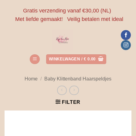
Ga
Gratis verzending vanaf €30,00 (NL)
naar
Met liefde gemaakt!
Veilig betalen met ideal
inhoud
WINKELWAGEN /
€
0.00
Home
/
Baby Klittenband Haarspeldjes
FILTER