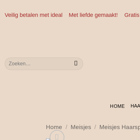
Ga
naar
Veilig betalen met ideal
Met liefde gemaakt!
Gratis
inhoud
Zoeken
naar:
HA
HOME
Home
/
Meisjes
/
Meisjes Haars