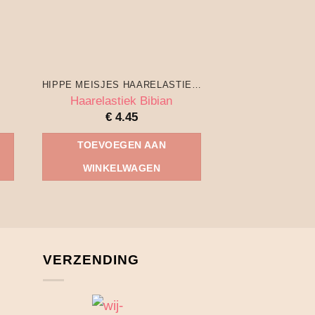
HIPPE MEISJES HAARELASTIEKJES
MEIS
Roze haarspe
Haarelastiek Bibian
staa
€
4.45
€
1.
TOEVOEGEN AAN
TOEVOEG
WINKELWAGEN
WINKEL
VERZENDING