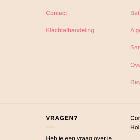
Contact
Bet
Klachtafhandeling
Alg
Sa
Ove
Rev
VRAGEN?
Con
Hol
Heb je een vraag over je