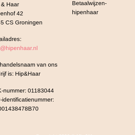
 & Haar
enhof 42
5 CS Groningen
iladres:
o@hipenhaar.nl
handelsnaam van ons
rijf is: Hip&Haar
K-nummer: 01183044
-identificatienummer:
001438478B70