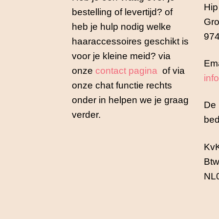
Hip
bestelling of levertijd? of
Gro
heb je hulp nodig welke
974
haaraccessoires geschikt is
voor je kleine meid? via
Ema
onze
contact pagina
of via
inf
onze chat functie rechts
onder in helpen we je graag
De 
verder.
bed
Kv
Btw
NL