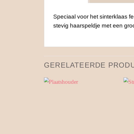
Speciaal voor het sinterklaas f
stevig haarspeldje met een gro
GERELATEERDE PROD