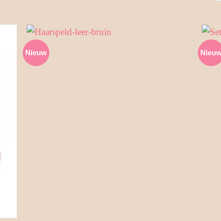
op
popu
Nieuw
Nieu