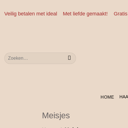
Ga
naar
Veilig betalen met ideal
Met liefde gemaakt!
Gratis
inhoud
Zoeken
naar:
HA
HOME
Meisjes