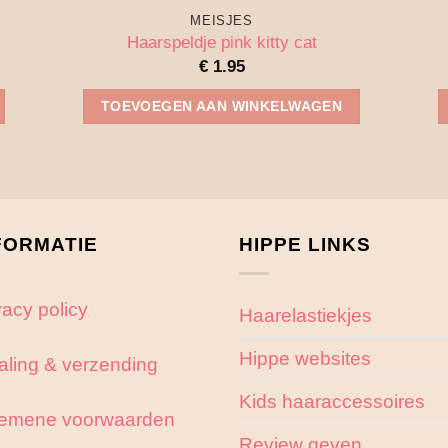
MEISJES
Haarspeldje pink kitty cat
€
1.95
TOEVOEGEN AAN WINKELWAGEN
FORMATIE
HIPPE LINKS
vacy policy
Haarelastiekjes
Hippe websites
aling & verzending
Kids haaraccessoires
emene voorwaarden
Review geven