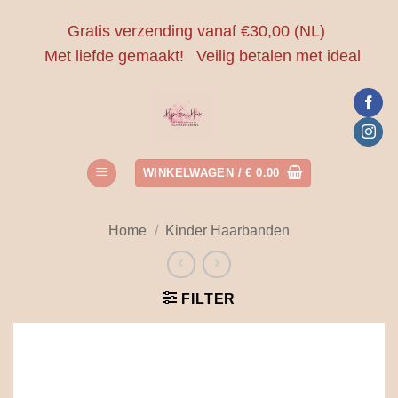
Ga
Gratis verzending vanaf €30,00 (NL)
naar
Met liefde gemaakt!
Veilig betalen met ideal
inhoud
WINKELWAGEN /
€
0.00
Home
/
Kinder Haarbanden
FILTER