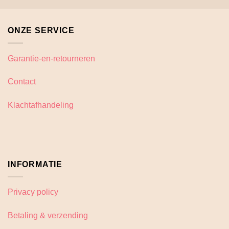
heeft
heeft
meerdere
meerdere
variaties.
variaties.
ONZE SERVICE
Deze
Deze
optie
optie
kan
kan
Garantie-en-retourneren
gekozen
gekozen
worden
worden
Contact
op
op
de
de
Klachtafhandeling
productpagina
productpagina
INFORMATIE
Privacy policy
Betaling & verzending