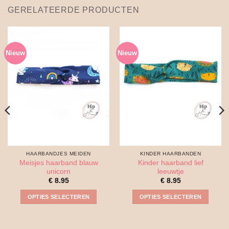
GERELATEERDE PRODUCTEN
Nieuw
Nieuw
HAARBANDJES MEIDEN
KINDER HAARBANDEN
Meisjes haarband blauw
Kinder haarband lief
unicorn
leeuwtje
€
8.95
€
8.95
OPTIES SELECTEREN
OPTIES SELECTEREN
Dit
Dit
product
product