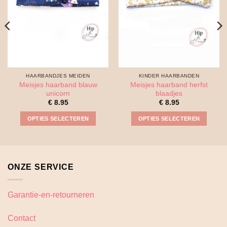
HAARBANDJES MEIDEN
KINDER HAARBANDEN
Meisjes haarband blauw
Meisjes haarband herfst
unicorn
blaadjes
€
8.95
€
8.95
OPTIES SELECTEREN
OPTIES SELECTEREN
Dit
Dit
product
product
heeft
heeft
meerdere
meerdere
ONZE SERVICE
variaties.
variaties.
Deze
Deze
optie
optie
Garantie-en-retourneren
kan
kan
gekozen
gekozen
Contact
worden
worden