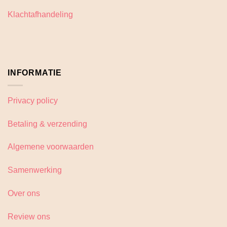
op
op
Klachtafhandeling
de
de
productpagina
productpagina
INFORMATIE
Privacy policy
Betaling & verzending
Algemene voorwaarden
Samenwerking
Over ons
Review ons