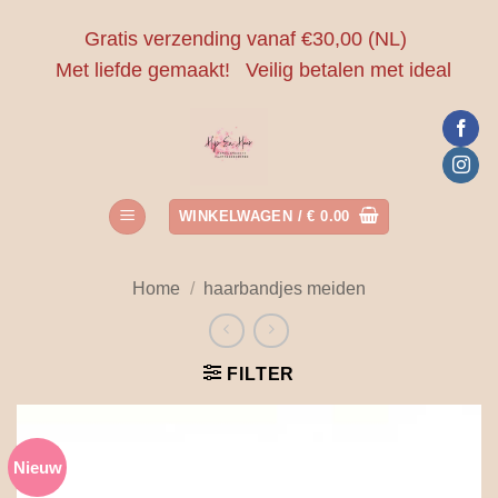
Ga
Gratis verzending vanaf €30,00 (NL)
naar
Met liefde gemaakt!
Veilig betalen met ideal
inhoud
WINKELWAGEN /
€
0.00
Home
/
haarbandjes meiden
FILTER
Nieuw