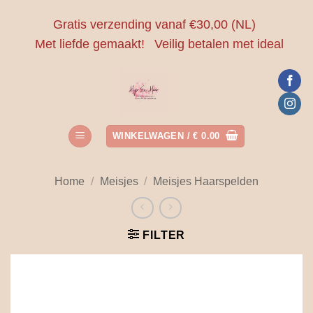
Ga
Gratis verzending vanaf €30,00 (NL)
naar
Met liefde gemaakt!
Veilig betalen met ideal
inhoud
WINKELWAGEN /
€
0.00
Home
/
Meisjes
/
Meisjes Haarspelden
FILTER