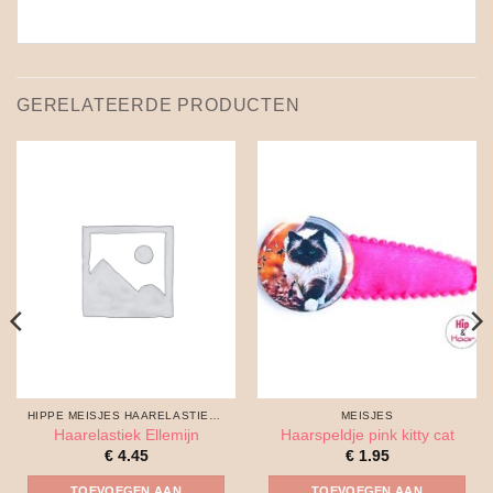
GERELATEERDE PRODUCTEN
HIPPE MEISJES HAARELASTIEKJES
MEISJES
Haarelastiek Ellemijn
Haarspeldje pink kitty cat
€
4.45
€
1.95
TOEVOEGEN AAN
TOEVOEGEN AAN