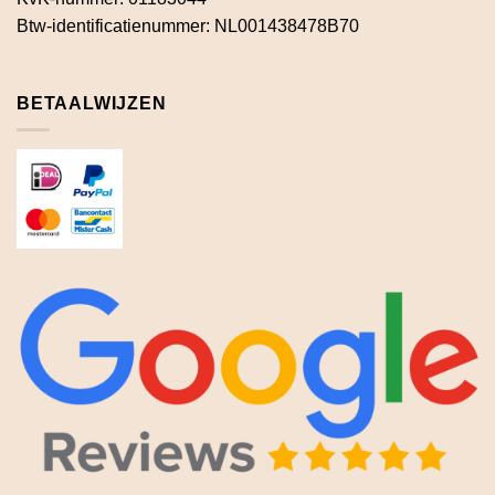
Btw-identificatienummer: NL001438478B70
BETAALWIJZEN