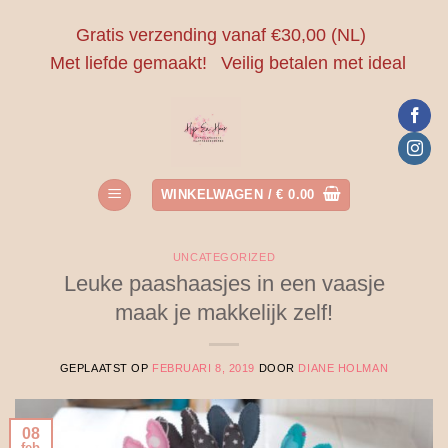
Ga
Gratis verzending vanaf €30,00 (NL)
naar
Met liefde gemaakt!
Veilig betalen met ideal
inhoud
WINKELWAGEN /
€
0.00
UNCATEGORIZED
Leuke paashaasjes in een vaasje
maak je makkelijk zelf!
GEPLAATST OP
FEBRUARI 8, 2019
DOOR
DIANE HOLMAN
08
feb