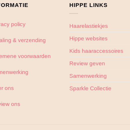
FORMATIE
HIPPE LINKS
vacy policy
Haarelastiekjes
Hippe websites
aling & verzending
Kids haaraccessoires
emene voorwaarden
Review geven
menwerking
Samenwerking
r ons
Sparkle Collectie
iew ons