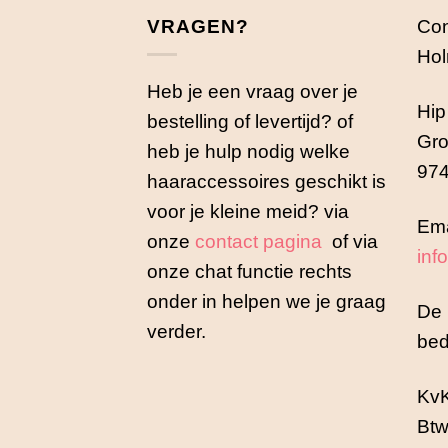
VRAGEN?
Con
Hol
Heb je een vraag over je
Hip
bestelling of levertijd? of
Gro
heb je hulp nodig welke
974
haaraccessoires geschikt is
voor je kleine meid? via
Ema
onze
contact pagina
of via
inf
onze chat functie rechts
onder in helpen we je graag
De 
verder.
bed
Kv
Btw