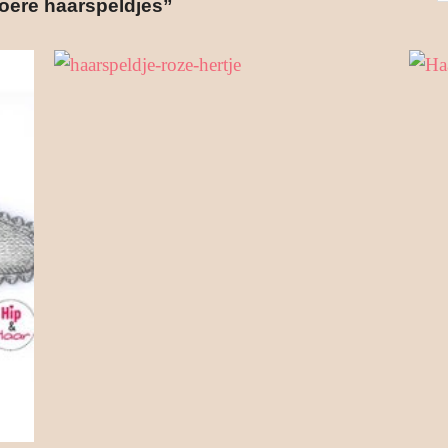
oere haarspeldjes”
op
popu