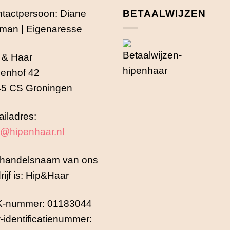
tactpersoon: Diane
BETAALWIJZEN
man | Eigenaresse
 & Haar
enhof 42
5 CS Groningen
iladres:
o@hipenhaar.nl
handelsnaam van ons
rijf is: Hip&Haar
K-nummer: 01183044
-identificatienummer: