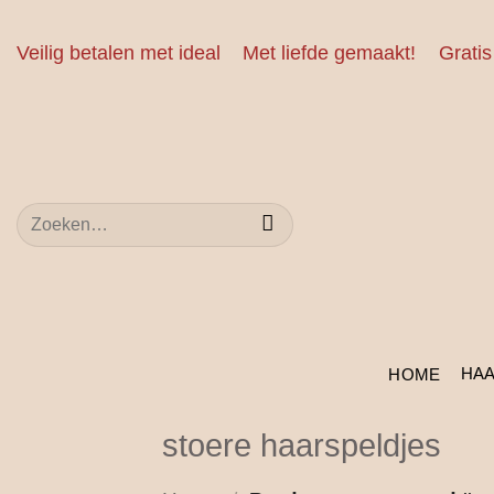
Ga
naar
Veilig betalen met ideal
Met liefde gemaakt!
Gratis
inhoud
Zoeken
naar:
HA
HOME
stoere haarspeldjes