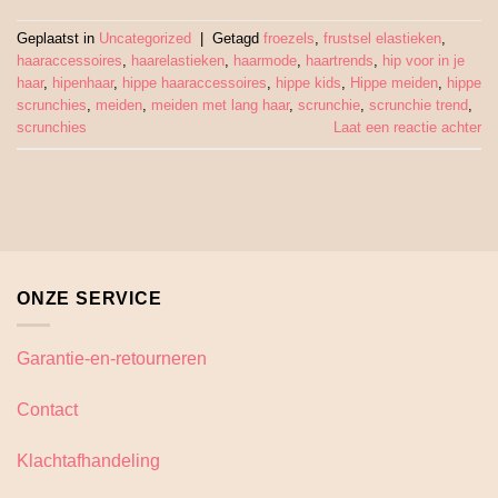
Geplaatst in
Uncategorized
|
Getagd
froezels
,
frustsel elastieken
,
haaraccessoires
,
haarelastieken
,
haarmode
,
haartrends
,
hip voor in je
haar
,
hipenhaar
,
hippe haaraccessoires
,
hippe kids
,
Hippe meiden
,
hippe
scrunchies
,
meiden
,
meiden met lang haar
,
scrunchie
,
scrunchie trend
,
scrunchies
Laat een reactie achter
ONZE SERVICE
Garantie-en-retourneren
Contact
Klachtafhandeling