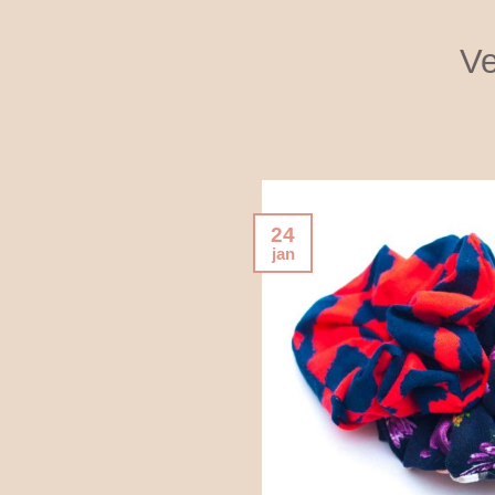
Ve
24
jan