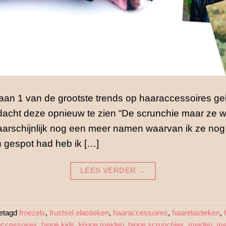
aan 1 van de grootste trends op haaraccessoires g
dacht deze opnieuw te zien “De scrunchie maar ze 
arschijnlijk nog een meer namen waarvan ik ze nog
n gespot had heb ik […]
LEES VERDER
→
etagd
froezels
,
frustsel elastieken
,
haaraccessoires
,
haarelastieken
,
accessoires
,
hippe kids
,
Hippe meiden
,
hippe scrunchies
,
meiden
,
me