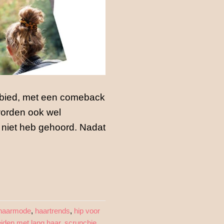
ebied, met een comeback
worden ook wel
 niet heb gehoord. Nadat
haarmode
,
haartrends
,
hip voor
iden met lang haar
,
scrunchie
,