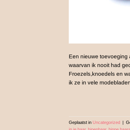
Een nieuwe toevoeging 
waarvan ik nooit had ge
Froezels,knoedels en wa
ik ze in vele modeblade
Geplaatst in
Uncategorized
|
G
in je haar
,
hipenhaar
,
hippe haar