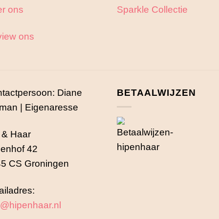
r ons
Sparkle Collectie
iew ons
tactpersoon: Diane
BETAALWIJZEN
man | Eigenaresse
 & Haar
enhof 42
5 CS Groningen
iladres:
o@hipenhaar.nl