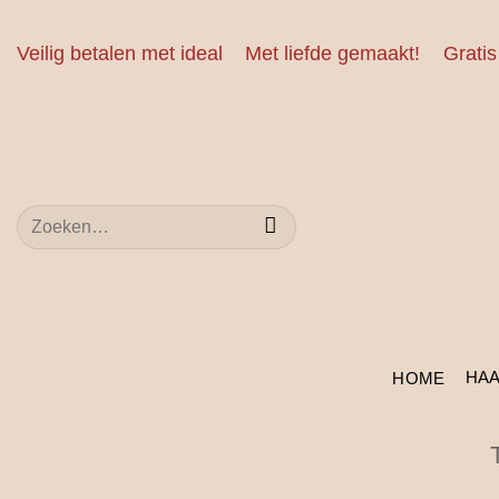
Ga
naar
Veilig betalen met ideal
Met liefde gemaakt!
Gratis
inhoud
Zoeken
naar:
HA
HOME