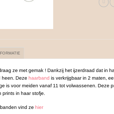
NFORMATIE
ag ze met gemak ! Dankzij het ijzerdraad dat in ha
fd heen. Deze
haarband
is verkrijgbaar in 2 maten, e
rge is voor meiden vanaf 11 tot volwassenen. Deze pr
rints in haar stofje.
rbanden vind ze
hier