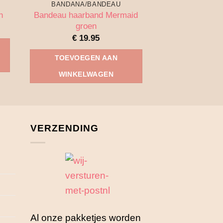
BANDANA/BANDEAU
BANDANA/
Bandeau haarband Mermaid
Bandeau haarb
n
groen
pink s
€
19.95
€
19
TOEVOEGEN AAN
TOEVOEG
WINKELWAGEN
WINKEL
VERZENDING
Al onze pakketjes worden