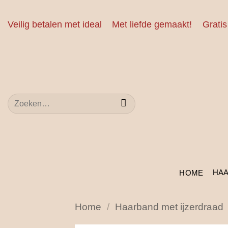
Ga
naar
Veilig betalen met ideal
Met liefde gemaakt!
Gratis
inhoud
Zoeken
naar:
HA
HOME
Home
/
Haarband met ijzerdraad