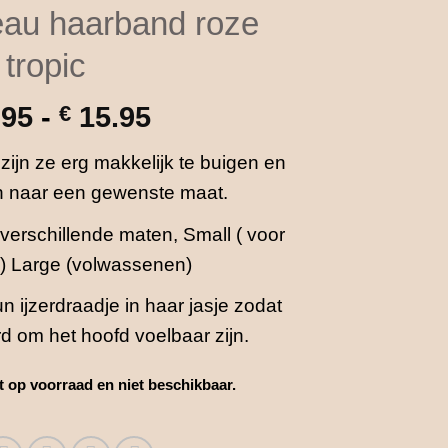
au haarband roze
tropic
Prijsklasse:
.95
-
€
15.95
€ 13.95
zijn ze erg makkelijk te buigen en
tot
en naar een gewenste maat.
€ 15.95
verschillende maten, Small ( voor
) Large (volwassenen)
 ijzerdraadje in haar jasje zodat
rd om het hoofd voelbaar zijn.
et op voorraad en niet beschikbaar.