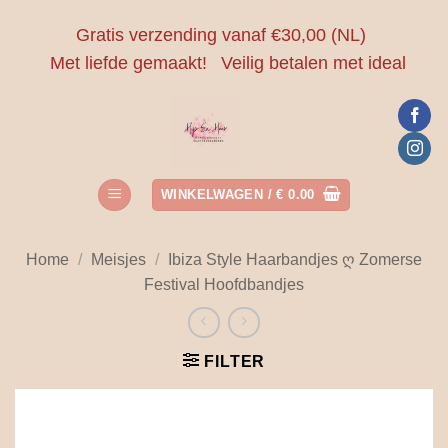
Ga
Gratis verzending vanaf €30,00 (NL)
naar
Met liefde gemaakt!
Veilig betalen met ideal
inhoud
WINKELWAGEN /
€
0.00
Home
/
Meisjes
/
Ibiza Style Haarbandjes ღ Zomerse
Festival Hoofdbandjes
FILTER