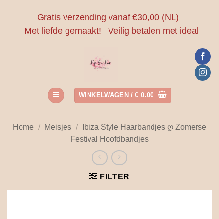
Ga
Gratis verzending vanaf €30,00 (NL)
naar
Met liefde gemaakt!
Veilig betalen met ideal
inhoud
WINKELWAGEN /
€
0.00
Home
/
Meisjes
/
Ibiza Style Haarbandjes ღ Zomerse
Festival Hoofdbandjes
FILTER