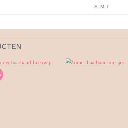
S, M, L
UCTEN
w