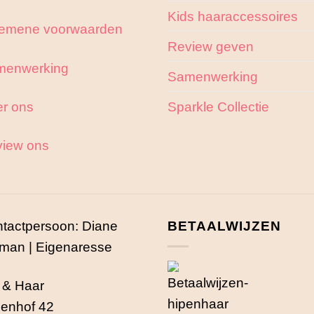
op
Kids haaraccessoires
de
emene voorwaarden
productpagina
Review geven
menwerking
Samenwerking
r ons
Sparkle Collectie
iew ons
tactpersoon: Diane
BETAALWIJZEN
man | Eigenaresse
 & Haar
enhof 42