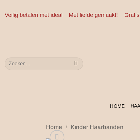
Ga
naar
Veilig betalen met ideal
Met liefde gemaakt!
Gratis
inhoud
Zoeken
naar:
HA
HOME
Home
/
Kinder Haarbanden