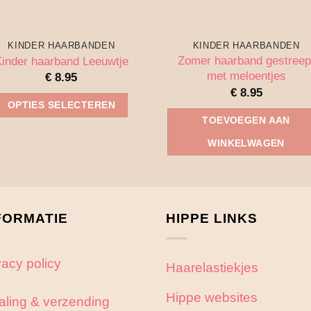
KINDER HAARBANDEN
KINDER HAARBANDEN
Zomer haarband gestreep
inder haarband Leeuwtje
met meloentjes
€
8.95
€
8.95
OPTIES SELECTEREN
TOEVOEGEN AAN
Dit
WINKELWAGEN
product
heeft
meerdere
variaties.
FORMATIE
HIPPE LINKS
Deze
optie
kan
vacy policy
Haarelastiekjes
gekozen
worden
Hippe websites
aling & verzending