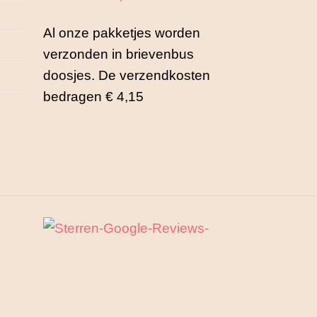
op
o
de
d
Al onze pakketjes worden
productpagina
p
verzonden in brievenbus
doosjes. De verzendkosten
bedragen € 4,15