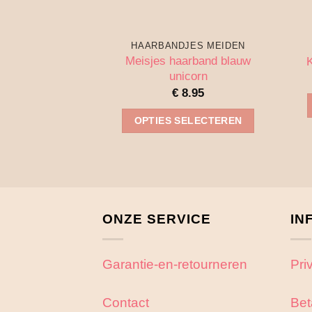
HAARBANDJES MEIDEN
Meisjes haarband blauw
K
unicorn
€
8.95
OPTIES SELECTEREN
Dit
product
heeft
meerdere
variaties.
ONZE SERVICE
IN
Deze
optie
Garantie-en-retourneren
Pri
kan
gekozen
Contact
Bet
worden