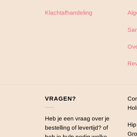
op
Klachtafhandeling
Alg
de
productpagina
Sa
Ove
Rev
VRAGEN?
Con
Hol
Heb je een vraag over je
Hip
bestelling of levertijd? of
Gro
heb je hulp nodig welke