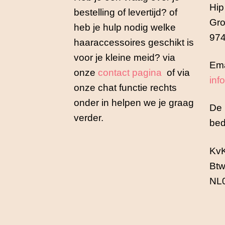
Hip
bestelling of levertijd? of
Gro
heb je hulp nodig welke
974
haaraccessoires geschikt is
voor je kleine meid? via
Ema
onze
contact pagina
of via
inf
onze chat functie rechts
onder in helpen we je graag
De 
verder.
bed
Kv
Btw
NL