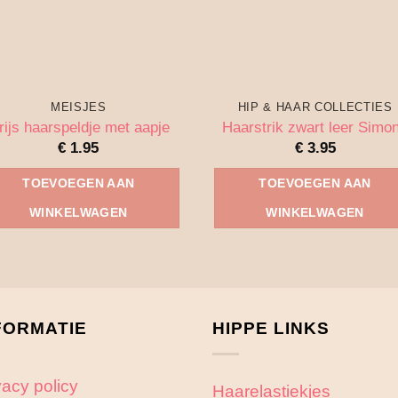
MEISJES
HIP & HAAR COLLECTIES
rijs haarspeldje met aapje
Haarstrik zwart leer Simo
€
1.95
€
3.95
TOEVOEGEN AAN
TOEVOEGEN AAN
WINKELWAGEN
WINKELWAGEN
FORMATIE
HIPPE LINKS
vacy policy
Haarelastiekjes