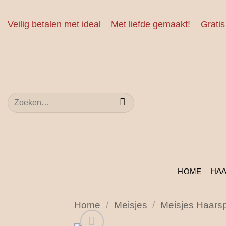
Ga
naar
Veilig betalen met ideal
Met liefde gemaakt!
Gratis
inhoud
Zoeken
naar:
HA
HOME
Home
/
Meisjes
/
Meisjes Haars