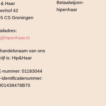
 & Haar
enhof 42
5 CS Groningen
iladres:
o@hipenhaar.nl
handelsnaam van ons
rijf is: Hip&Haar
K-nummer: 01183044
-identificatienummer:
001438478B70