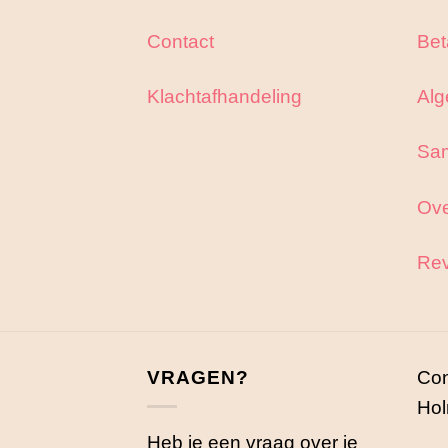
Contact
Bet
Klachtafhandeling
Alg
Sa
Ove
Rev
VRAGEN?
Con
Hol
Heb je een vraag over je