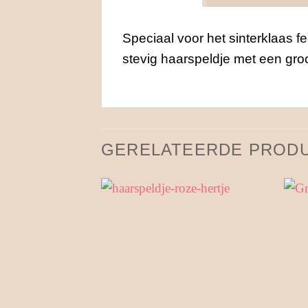
Speciaal voor het sinterklaas f
stevig haarspeldje met een gro
GERELATEERDE PROD