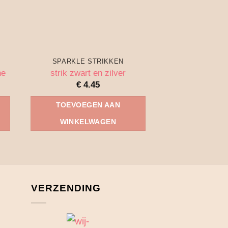
SPARKLE STRIKKEN
SPARKLE S
ne
strik zwart en zilver
Strik 
€
4.45
€
4.
TOEVOEGEN AAN
TOEVOEG
WINKELWAGEN
WINKEL
VERZENDING