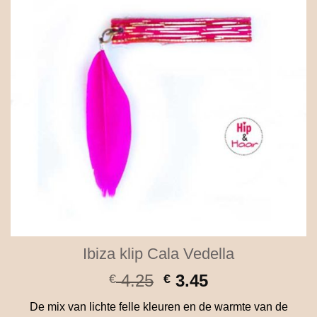
Ibiza klip Cala Vedella
Oorspronkelijke
Huidige
4.25
3.45
€
€
prijs
prijs
De mix van lichte felle kleuren en de warmte van de
was:
is: