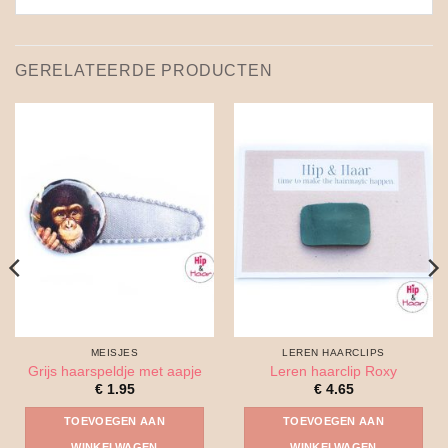
GERELATEERDE PRODUCTEN
MEISJES
LEREN HAARCLIPS
Grijs haarspeldje met aapje
Leren haarclip Roxy
€
1.95
€
4.65
TOEVOEGEN AAN
TOEVOEGEN AAN
WINKELWAGEN
WINKELWAGEN