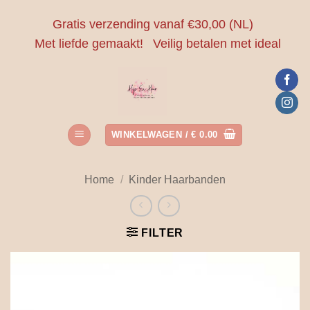
Ga
Gratis verzending vanaf €30,00 (NL)
naar
Met liefde gemaakt!
Veilig betalen met ideal
inhoud
WINKELWAGEN /
€
0.00
Home
/
Kinder Haarbanden
FILTER