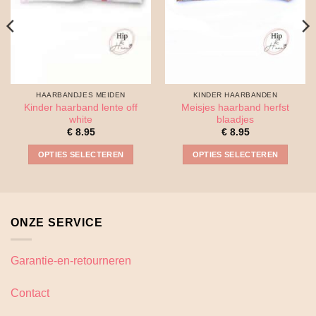
HAARBANDJES MEIDEN
KINDER HAARBANDEN
Kinder haarband lente off
Meisjes haarband herfst
white
blaadjes
€
8.95
€
8.95
OPTIES SELECTEREN
OPTIES SELECTEREN
Dit
Dit
product
product
heeft
heeft
meerdere
meerdere
ONZE SERVICE
variaties.
variaties.
Deze
Deze
optie
optie
Garantie-en-retourneren
kan
kan
gekozen
gekozen
Contact
worden
worden