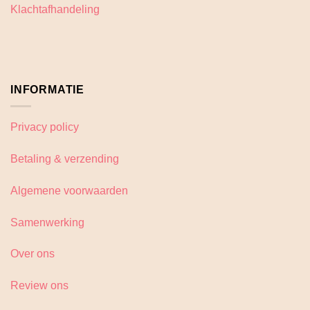
op
op
Klachtafhandeling
de
de
productpagina
productpagina
INFORMATIE
Privacy policy
Betaling & verzending
Algemene voorwaarden
Samenwerking
Over ons
Review ons