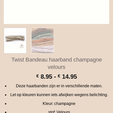
Twist Bandeau haarband champagne
velours
Prijsklasse:
8.95
-
14.95
€
€
€ 8.95
Deze haarbanden zijn er in verschillende maten.
tot
€ 14.95
Let op kleuren kunnen iets afwijken wegens belichting.
Kleur: champagne
stof: Velours