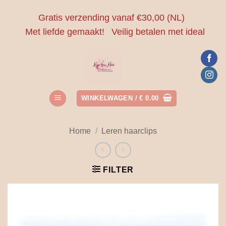
Ga
Gratis verzending vanaf €30,00 (NL)
naar
Met liefde gemaakt!
Veilig betalen met ideal
inhoud
WINKELWAGEN /
€
0.00
Home
/
Leren haarclips
FILTER