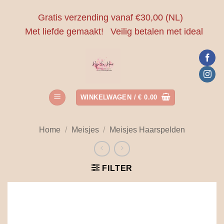
Ga
Gratis verzending vanaf €30,00 (NL)
naar
Met liefde gemaakt!
Veilig betalen met ideal
inhoud
WINKELWAGEN /
€
0.00
Home
/
Meisjes
/
Meisjes Haarspelden
FILTER