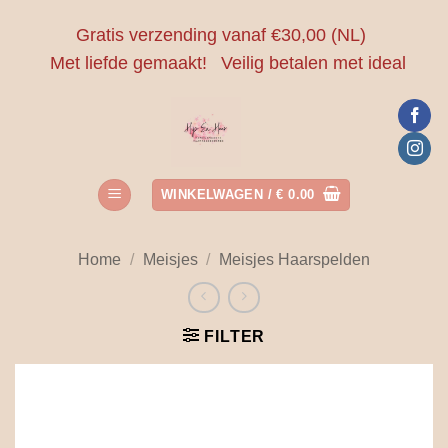
Ga
Gratis verzending vanaf €30,00 (NL)
naar
Met liefde gemaakt!
Veilig betalen met ideal
inhoud
WINKELWAGEN /
€
0.00
Home
/
Meisjes
/
Meisjes Haarspelden
FILTER