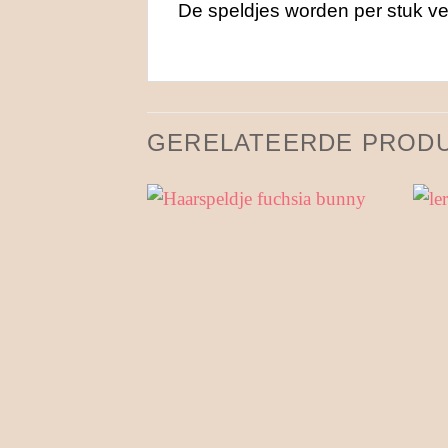
De speldjes worden per stuk ve
GERELATEERDE PROD