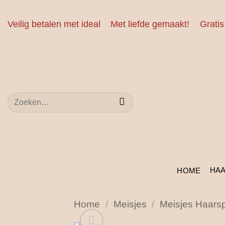
Ga
naar
Veilig betalen met ideal
Met liefde gemaakt!
Gratis
inhoud
Zoeken
naar:
HA
HOME
Home
/
Meisjes
/
Meisjes Haars