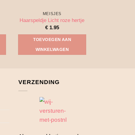
MEISJES
MEIS
Haarspeldje Licht roze hertje
Little mon
€
1.95
€
1.
TOEVOEGEN AAN
TOEVOEG
WINKELWAGEN
WINKEL
VERZENDING