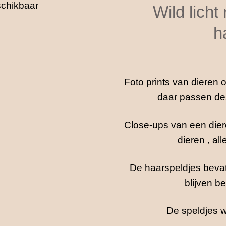
Wild licht
h
Foto prints van dieren 
daar passen dez
Close-ups van een diere
dieren , al
De haarspeldjes bevatt
blijven be
De speldjes w