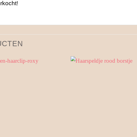
rkocht!
UCTEN