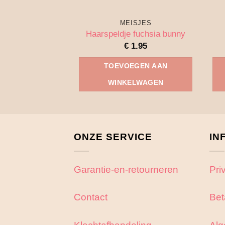
MEISJES
Haarspeldje fuchsia bunny
€
1.95
TOEVOEGEN AAN
WINKELWAGEN
ONZE SERVICE
IN
Garantie-en-retourneren
Pri
Contact
Bet
Klachtafhandeling
Alg