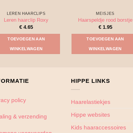
LEREN HAARCLIPS
MEISJES
Leren haarclip Roxy
Haarspeldje rood borstje
€
4.65
€
1.95
TOEVOEGEN AAN
TOEVOEGEN AAN
WINKELWAGEN
WINKELWAGEN
FORMATIE
HIPPE LINKS
vacy policy
Haarelastiekjes
Hippe websites
aling & verzending
Kids haaraccessoires
emene voorwaarden